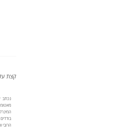
קצת על 
נכתב על
מאטומים
המינרלי
בודדים 
הרובי והספיר)