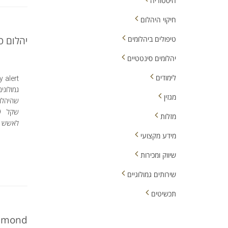
היסטוריה
חיקוי היהלום
טיפולים ביהלומים
יהלום ס
יהלומים סינטטיים
לימודים
גמולוג
מגזין
מזלות
לאשש ול
מידע מקצועי
שיווק ומכירות
שירותים גמולוגיים
תכשיטים
iamond