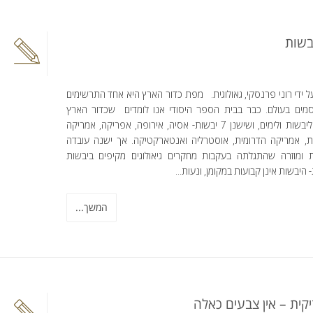
בשות
 ידי רוני פרנסקי, גאולוגית. מפת כדור הארץ היא אחד התרשימים
מים בעולם. כבר בבית הספר היסודי אנו לומדים שכדור הארץ
מחולק ליבשות ולימים, ושישנן 7 יבשות- אסיה, אירופה, אפריקה, אמריקה
ת, אמריקה הדרומית, אוסטרליה ואנטארקטיקה. אך ישנה עובדה
ת ומוזרה שהתגלתה בעקבות מחקרים גיאולוגים מקיפים ביבשות
 היבשות אינן קבועות במקומן, ונעות...
המשך...
זיקית – אין צבעים כאלה