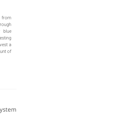
s from
rough
y blue
esting
nvest a
t of...
System