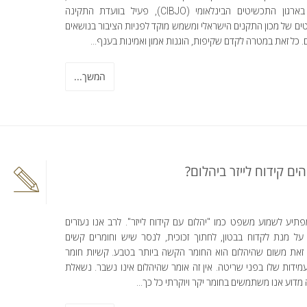
שותף בארגון התכשיטים הבינלאומי (CIBJO), פעיל בוועדת התקינה
ם של מכון התקנים הישראלי ומשמש מוקד לפניות הציבור בנושאים
. כל זאת במטרה לקדם שקיפות, הוגנות אמון ואמינות בענף...
המשך...
הים קידוח לייזר ביהלום?
תיע לשמוע משפט כמו "יהלום עם קידוח לייזר". לרב אנו נעזרים
 על מנת לקדוח בבטון, לחתוך זכוכית, לנסר שיש וחומרים קשים
 זאת משום שהיהלום הוא החומר הקשה ביותר בטבע. קשיות חומר
ידות שלו בפני שריטה. אין זה אומר שהיהלום אינו נשבר. נשאלת
דוע אנו משתמשים בחומר יקר ויוקרתי כל כך...