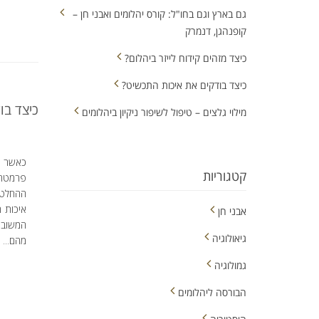
גם בארץ וגם בחו"ל: קורס יהלומים ואבני חן –
קופנהגן, דנמרק
כיצד מזהים קידוח לייזר ביהלום?
כיצד בודקים את איכות התכשיט?
כיצד בו
מילוי גלצים – טיפול לשיפור ניקיון ביהלומים
כאשר א
קטגוריות
פרמטרים
ההחלטה
איכות 
אבני חן
המשובצ
גיאולוגיה
מהם...
גמולוגיה
הבורסה ליהלומים