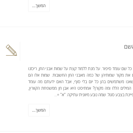
המשך...
שם
כל שם עומד סיפור. על מנת ללמוד קצת על שמות אבני החן, ריכזנו
 את מקור שמותיהן של כמה מאבני החן החשובות. שמות אלו הם
שאנו משתמשים בהן כל יום בלי סוף, אבל האם ידעתם מה עומד
 המילים הללו ומה מקורן? אמתיסט היא אבן חן ממשפחת הקוורץ,
נת בצבע סגול. שמה נובע מיוונית עתיקה: "א" =...
המשך...