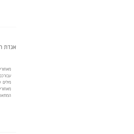
אגדת ה
מאחורי 
עבורכם
מילים 
מאחורי
המתאפיי