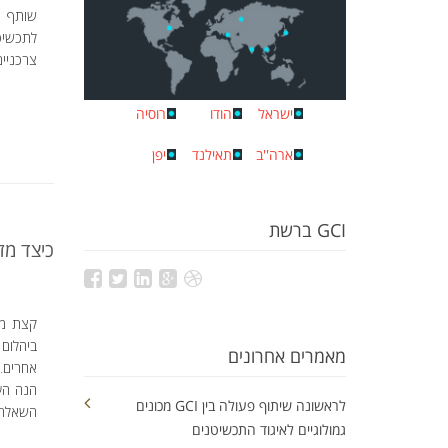
לתכשיטי
צרכניים
ישראל
הודו
רוסיה
ארה''ב
תאילנד
יפן
GCI ברשת
כיצד מז
קצת מפ
ביהלום
מאמרים אחרונים
אחרים.
הנה העמ
לראשונה שיתוף פעולה בין GCI מכונים
השאלה מ
גמולוגיים לאיגוד התכשיטנים