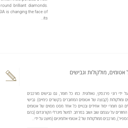
round brilliant diamonds.
GIA is changing the face of
its...
אטומים, מולקולות וגבישים
 ידי רוני פרנסקי, גאולוגית. כמו כל חומר, גם גבישים מורכבים
 ומולקולות (קבוצה של אטומים המחוברים בקשרים כימיים). גבישי
ם הם חומרי יסוד אחידים ובנויים כל אחד מסט מסוים של אטומים
החוזרים על עצמם שוב ושוב במרחב. למשל מינרלי הקורונדום (בהם
, מורכבים ממולקולות של 2 אטומי אלומיניום (מיוצג על ידי...