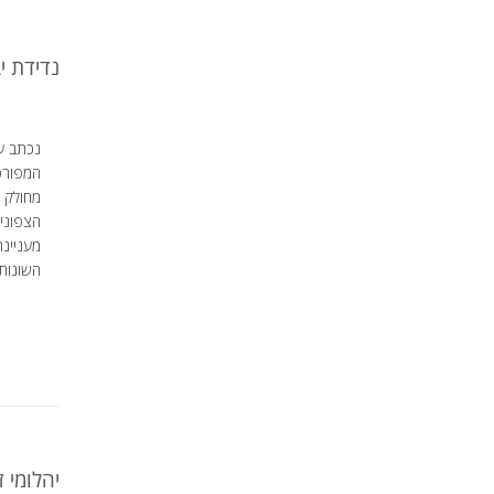
נדידת י
נכתב על
המפורס
הצפוני
מעניינ
השונות-
יהלומי 