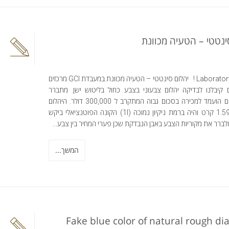
ינטטי – הטעיה מכוונת
Laboratory alert ! יהלום סינטטי – הטעיה מכוונת במעבדת GCI מרכזים
ים קיבלנו לבדיקה יהלום צבעוני בצבע כחול בליטוש ישן. מתברר
שהיהלום הועמד למכירה בסכום גבוה המתקרב ל 300,000 דולר. היהלום
שקל 1.59 קרט והיה ברמת ניקיון נמוכה (1I) הקונה הפוטנציאלי ביקש
ברר את מקוריות הצבע באבן הנבדקת שכן פערי המחיר בין צבע...
המשך...
Fake blue color of natural rough d