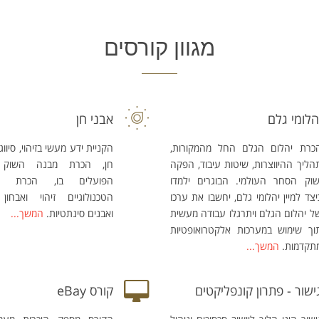
מגוון קורסים
הלומי גלם
אבני חן
כרת יהלום הגלם החל מהמקורות,
הקניית ידע מעשי בזיהוי, סיווג 
הליך ההיווצרות, שיטות עיבוד, הפקה
חן, הכרת מבנה השוק ו
שוק הסחר העולמי. הבוגרים ילמדו
הפועלים בו, הכרת הח
יצד למיין יהלומי גלם, יחשבו את ערכו
הטכנולוגיים זיהוי ואבחון
ל יהלום הגלם ויתרגלו עבודה מעשית
ואבנים סינתטיות.
המשך...
וך שימוש במערכות אלקטרואופטיות
תקדמות.
המשך...
ישור - פתרון קונפליקטים
קורס eBay