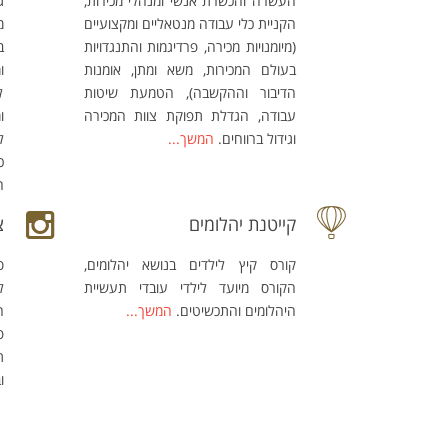
העשרה והכשרת אנשי ומנהלי מכירות,
ג
הקניית כלי עבודה מנטאליים ומקצועיים
מ
(מיומנויות מכירה, פרדיגמות והתנגדויות
ב
בעולם המכירות, משא ומתן, אומנות
ו
הדיבור וההקשבה), הטמעת שיטות
ל
עבודה, הגדלת תפוקת צוות המכירה
ו
וגידול ברווחים.
המשך...
ל
כ
ה
קייטנת יהלומים
צ
קורס קיץ לילדים בנושא יהלומים,
ס
הקורס מיועד לילדי עובדי תעשיית
ל
היהלומים והתכשיטים.
המשך...
ה
פ
ת
ו