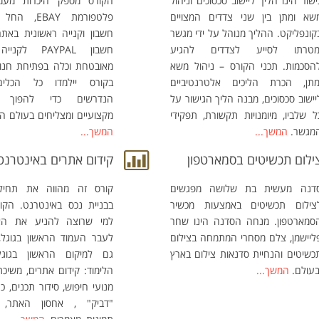
ישור הינו הליך ליישוב סכסוכים וניהול
הקורס מספק היכרות מעמ
שא ומתן בין שני צדדים המצויים
פלטפורמת EBAY
קונפליקט. ההליך מנוהל על ידי מגשר
חשבון וקנייה ראשונית באת
מטרתו לסייע לצדדים להגיע
חשבון PAYPAL ל
הסכמות. תכני הקורס – ניהול משא
מאובטחת וכלה בפתיחת חנות
מתן, הכרת הליכים אלטרנטיביים
בקורס יילמדו כל הכלים
יישוב סכסוכים, מבנה הליך הגישור על
הנדרשים כדי להפוך ל
ל שלביו, מיומנויות תקשורת, תפקידי
מקצועיים ומצליחים בעולם ה
מגשר.
המשך...
המשך...
ילום תכשיטים בסמארטפון
קידום אתרים באינטרנט
דנה מעשית בת שלושה מפגשים
קורס זה מהווה את תחיל
צילום תכשיטים באמצעות מכשיר
בבניית נכס באינטרנט. הקו
סמארטפון. מנחה הסדנה הינו שחר
למי שרוצה להניע את הא
ליישמן, צלם מסחרי המתמחה בצילום
לעבר העמוד הראשון בגוגל,
כשיטים והנחיית סדנאות צילום בארץ
גם למיקום הראשון בגוגל
בעולם.
המשך...
הלימוד: קידום אתרים, משיכת
מנועי חיפוש, סידור תכנים, כ
"דביק" , אחסון האתר, ק