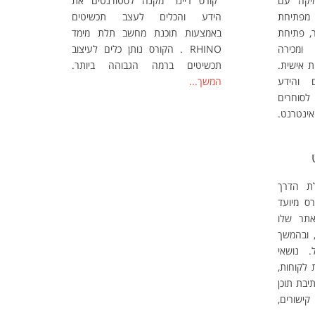
יקה עם
"קורס ריינו" מקנה לסטודנטים את
, החל מפתיחת
הידע והכלים לעצב תכשיטים
ר, פתיחת
באמצעות תוכנת מחשב תלת מימד
קנייה ומכירה
RHINO . הקורס נותן כלים לעיצוב
 אישית.
תכשיטים ברמה הגבוהה ביותר.
 והידע
המשך...
סוחרים
אינטרנט.
ת הדרך
רס מיועד
תר שלו
 ובהמשך
. נושאי
 לקוחות,
תיבת תוכן
ישורים,