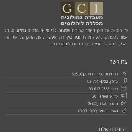
כל הזכויות על תוכן האתר שמורות שמורות לג'י סי איי מרכזים גמולוגיים, חל
אסור להעתיק, להפיץ או להעביר באף דרך אפשרית את התוכן של אתר זה,
לא קבלת אישור מראש ובכתב מהנהלת החברה.
צרו קשר
רח' ז'בוטינסקי 1 רמת גן 52520
טלפון: 03-751-4782
פקס: 03-613-2651
סקייפ: GCI Israel
Gci@gci-labs.com
ראשון - חמישי 9:00 - 19:00
הקורסים שלנו