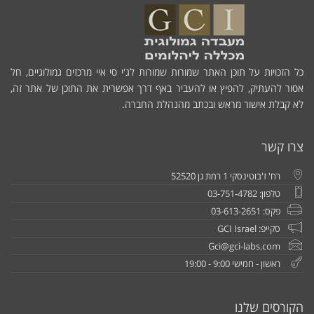
כל הזכויות על תוכן האתר שמורות שמורות לג'י סי איי מרכזים גמולוגיים, חל
אסור להעתיק, להפיץ או להעביר באף דרך אפשרית את התוכן של אתר זה,
לא קבלת אישור מראש ובכתב מהנהלת החברה.
צרו קשר
רח' ז'בוטינסקי 1 רמת גן 52520
טלפון: 03-751-4782
פקס: 03-613-2651
סקייפ: GCI Israel
Gci@gci-labs.com
ראשון - חמישי 9:00 - 19:00
הקורסים שלנו