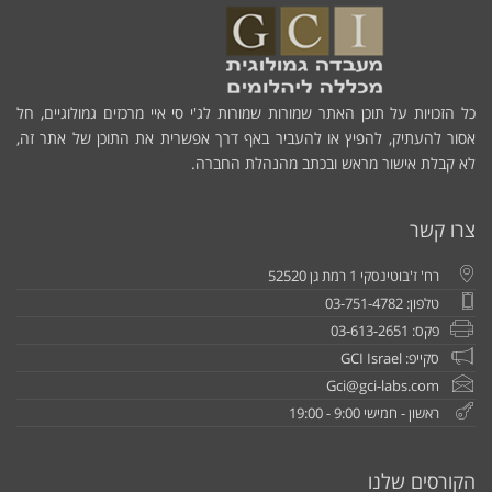
כל הזכויות על תוכן האתר שמורות שמורות לג'י סי איי מרכזים גמולוגיים, חל
אסור להעתיק, להפיץ או להעביר באף דרך אפשרית את התוכן של אתר זה,
לא קבלת אישור מראש ובכתב מהנהלת החברה.
צרו קשר
רח' ז'בוטינסקי 1 רמת גן 52520
טלפון: 03-751-4782
פקס: 03-613-2651
סקייפ: GCI Israel
Gci@gci-labs.com
ראשון - חמישי 9:00 - 19:00
הקורסים שלנו