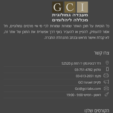
כל הזכויות על תוכן האתר שמורות שמורות לג'י סי איי מרכזים גמולוגיים, חל
אסור להעתיק, להפיץ או להעביר באף דרך אפשרית את התוכן של אתר זה,
לא קבלת אישור מראש ובכתב מהנהלת החברה.
צרו קשר
רח' ז'בוטינסקי 1 רמת גן 52520
טלפון: 03-751-4782
פקס: 03-613-2651
סקייפ: GCI Israel
Gci@gci-labs.com
ראשון - חמישי 9:00 - 19:00
הקורסים שלנו