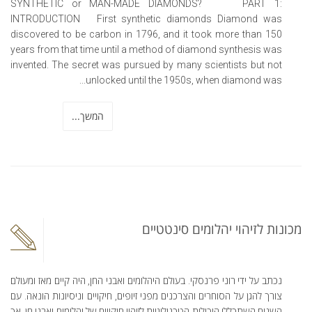
SYNTHETIC or MAN-MADE DIAMONDS? PART 1:
INTRODUCTION First synthetic diamonds Diamond was
discovered to be carbon in 1796, and it took more than 150
years from that time until a method of diamond synthesis was
invented. The secret was pursued by many scientists but not
unlocked until the 1950s, when diamond was...
המשך...
מכונות לזיהוי יהלומים סינטטיים
נכתב על ידי רוני פרנסקי. בעולם היהלומים ואבני החן, היה קיים מאז ומעולם
צורך להגן על הסוחרים והצרכנים מפני זיופים, חיקויים וניסיונות הונאה. עם
השנים השתכללו היכולות הטכנולוגיות לזיהוי חיקויים של יהלומים ואבני חן, אך