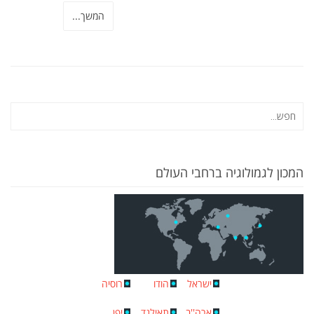
המשך...
המכון לגמולוגיה ברחבי העולם
ישראל
הודו
רוסיה
ארה''ב
תאילנד
יפן