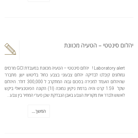
יהלום סינטטי – הטעיה מכוונת
Laboratory alert ! יהלום סינטטי – הטעיה מכוונת במעבדת GCI מרכזים
גמולוגים קיבלנו לבדיקה יהלום צבעוני בצבע כחול בליטוש ישן. מתברר
שהיהלום הועמד למכירה בסכום גבוה המתקרב ל 300,000 דולר. היהלום
שקל 1.59 קרט והיה ברמת ניקיון נמוכה (1I) הקונה הפוטנציאלי ביקש
לאשש ולברר את מקוריות הצבע באבן הנבדקת שכן פערי המחיר בין צבע...
המשך...