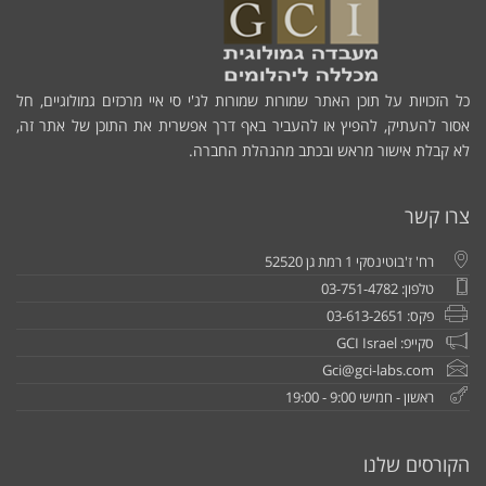
כל הזכויות על תוכן האתר שמורות שמורות לג'י סי איי מרכזים גמולוגיים, חל
אסור להעתיק, להפיץ או להעביר באף דרך אפשרית את התוכן של אתר זה,
לא קבלת אישור מראש ובכתב מהנהלת החברה.
צרו קשר
רח' ז'בוטינסקי 1 רמת גן 52520
טלפון: 03-751-4782
פקס: 03-613-2651
סקייפ: GCI Israel
Gci@gci-labs.com
ראשון - חמישי 9:00 - 19:00
הקורסים שלנו