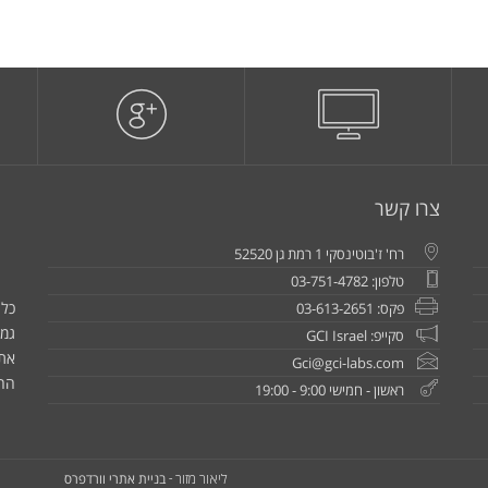
צרו קשר
רח' ז'בוטינסקי 1 רמת גן 52520
טלפון: 03-751-4782
כל 
פקס: 03-613-2651
גמו
סקייפ: GCI Israel
את
Gci@gci-labs.com
הח
ראשון - חמישי 9:00 - 19:00
בניית אתרי וורדפרס
ליאור מזור -