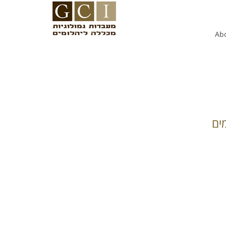
Ab
ים