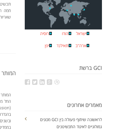
תכשיטים
חמה המ
שאריות.
ישראל
הודו
רוסיה
ארה''ב
תאילנד
יפן
GCI ברשת
המותר ו
מאמרים אחרונים
בהגדרת
לראשונה שיתוף פעולה בין GCI מכונים
ובשנים
גמולוגיים לאיגוד התכשיטנים
בממדים