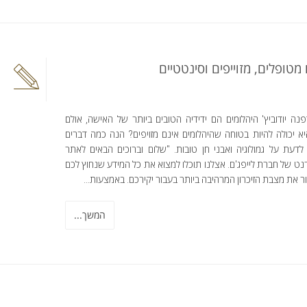
 מטופלים, מזוייפים וסינטטיים
ה יודוביץ' היהלומים הם ידידיה הטובים ביותר של האישה, אולם
א יכולה להיות בטוחה שהיהלומים אינם מזויפים? הנה כמה דברים
לדעת על גמולוגיה ואבני חן טובות. "שלום וברוכים הבאים לאתר
ט של חברת לייפג'ם. אצלנו תוכלו למצוא את כל המידע שנחוץ לכם
ור את מצבת הזיכרון המרהיבה ביותר בעבור יקירכם. באמצעות...
המשך...