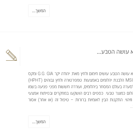
המשך...
 עושה הטבע…
מה שלא עושה הטבע עושים חימום ולחץ מאת: יהודה יקר G.G. GIA ומקס
דהאן MSC הלבנת יהלומים באמצעות טמפרטורה ולחץ גבוהים (HPHT)
סערה בעולם המסחר ביהלומים, ועוררה חששות מפני פגיעה בשמו
לום כמוצר טבעי. כספים רבים הושקעו במחקרים ובפיתוח אמצעי
זיהוי. התקנות הבין לאומיות ברורות – טיפול זה (או אחר) אסור
..
המשך...