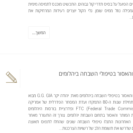
 הפועל על בסיס תדרי קול גבוהים. התכשיט מוכנס לתמיסה מימית
כילה נוזל ממיס שומן. גלי הקול יוצרים רעידות המרחיקות את
..
המשך...
האסור בטיפולי השבחה ביהלומים
המותר והאסור בטיפולי השבחה ביהלומים מאת: יהודה יקר G.G. GIA מבוא
החל מתחילת שנות ה-80 התמקדו ועדת המסחר הפדרלית של אמריקה
FTC (Federal Trade Commission) ופדרציית בורסות היהלומים
 המותר והאסור בתחום השבחת יהלומים. צורך זה התעורר מאחר
 האחרונות התגלו טיפולי השבחה שונים שהחלו לתפוס תאוצה
 שדרשו את תשומת הלב של רשויות הצרכנות....