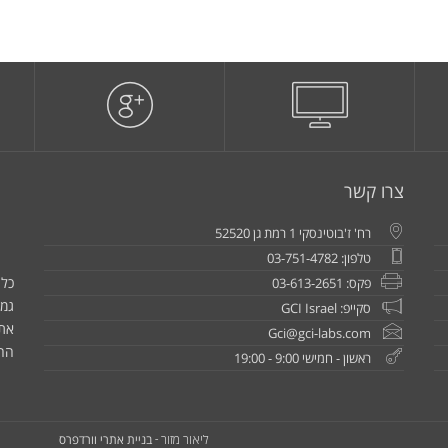
צרו קשר
רח' ז'בוטינסקי 1 רמת גן 52520
טלפון: 03-751-4782
כל 
פקס: 03-613-2651
גמו
סקייפ: GCI Israel
את
Gci@gci-labs.com
הח
ראשון - חמישי 9:00 - 19:00
בניית אתרי וורדפרס
ליאור מזור -