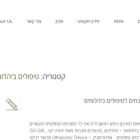
ם
אימות
מידע מקצועי
מגזין
צור קשר
out Us
קטגוריה:
טיפולים ביהלומ
ונחים לטיפולים ביהלומים
אים לפניכם ניסיון ראשון לרכז את כל המונחים הגמולוגיים הקשורים
בטיפול ביהלומים – תהליכים, מכשירים וחברות מאת יהודה יקר, GG GIA,
GCI מרכזים גמולוגיים אולטרסוניק – Ultrasonic Device מכשיר לניקוי