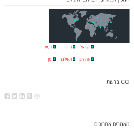
ישראל
הודו
רוסיה
ארה''ב
תאילנד
יפן
GCI ברשת
מאמרים אחרונים