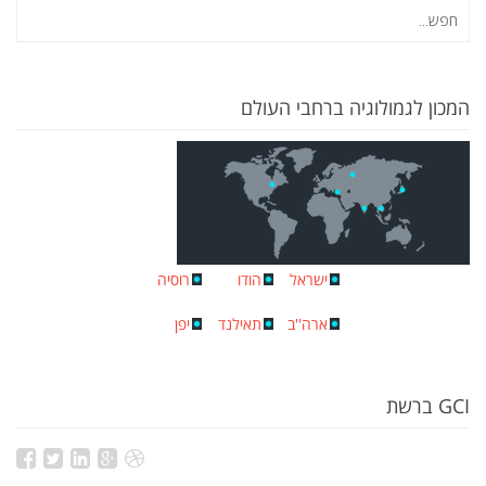
המכון לגמולוגיה ברחבי העולם
ישראל
הודו
רוסיה
ארה''ב
תאילנד
יפן
GCI ברשת