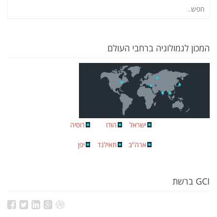
המכון לגמולוגיה ברחבי העולם
ישראל
הודו
רוסיה
ארה''ב
תאילנד
יפן
GCI ברשת