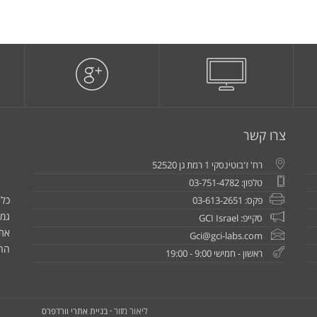
צרו קשר
רח' ז'בוטינסקי 1 רמת גן 52520
טלפון: 03-751-4782
כל 
פקס: 03-613-2651
גמו
סקייפ: GCI Israel
את
Gci@gci-labs.com
הח
ראשון - חמישי 9:00 - 19:00
בניית אתרי וורדפרס
ליאור מזור -