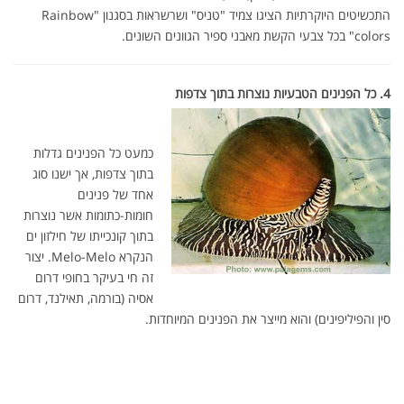
התכשיטים היוקרתיות הציגו צמיד "טניס" ושרשראות בסגנון "Rainbow
colors" בכל צבעי הקשת מאבני ספיר הגוונים השונים.
4. כל הפנינים הטבעיות נוצרות בתוך צדפות
כמעט כל הפנינים גדלות
בתוך צדפות, אך ישנו סוג
אחד של פנינים
חומות-כתומות אשר נוצרות
בתוך קונכייתו של חילזון ים
הנקרא Melo-Melo. יצור
זה חי בעיקר בחופי דרום
אסיה (בורמה, תאילנד, דרום
סין והפיליפינים) והוא מייצר את הפנינים המיוחדות.