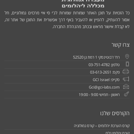
כל הזכויות על תוכן האתר שמורות שמורות לג'י סי איי מרכזים גמולוגיים, חל
אסור להעתיק, להפיץ או להעביר באף דרך אפשרית את התוכן של אתר זה,
לא קבלת אישור מראש ובכתב מהנהלת החברה.
צרו קשר
רח' ז'בוטינסקי 1 רמת גן 52520
טלפון: 03-751-4782
פקס: 03-613-2651
סקייפ: GCI Israel
Gci@gci-labs.com
ראשון - חמישי 9:00 - 19:00
הקורסים שלנו
קורס הערכת יהלומים – קורס גמולוגיה
קורס יהלומי גלם