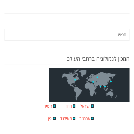
המכון לגמולוגיה ברחבי העולם
ישראל
הודו
רוסיה
ארה''ב
תאילנד
יפן