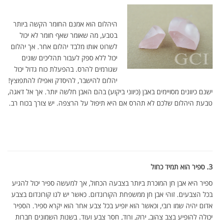
היהלום הוא אמנם החומר הקשה ביותר
בטבע, מה שאומר שאף חומר לא יכול
לשרוט אותו מלבד יהלום אחר. אך יהלום
יכול ללא ספק לעבור תהליכים שונים
שגורמים להרס. בהפעלת כוח גדול יכול
יהלום להישבר, להיסדק ואפילו להתפוצץ!
ישנם כיוונים מסויימים באבן (כיווני ביקוע) בהם האבן חלשה יותר. אך אל דאגה,
טבעת היהלום שלכם לא תהרס אם היא תיפול על הרצפה. יש צורך בכוח רב.
3. ספיר הוא תמיד כחול
ספיר היא אבן חן המוכרת ביותר בצבעה הכחול, אך למעשה ספיר יכול להגיע
בכל הצבעים. זוהי אבן חן ממשפחת הקורונדום. כאשר יש לנו קורונדום בצבע
אדום יהיה שמו רובי, וכאשר הוא יופיע בכל צבע אחר הוא יקרא ספיר. הספיר
יכולה להופיע בצב צהוב, ירוק, ורוד, חסר צבע ועוד. בשנות השמונים חברות