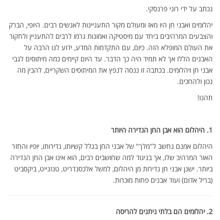
נכתב על ידי רוני פרנסקי.
יהלומים ואבני חן היו מאז ומעולם מקור התעניינות לאנשים רבים. היופי, הברק
והצבעים המרהיבים ביחד עם מיסטיקה ואמונות גרמו לרבים להתעניין ולחקור
את העולם המופלא הזה. כיום, עם התקדמות המדע, ידוע לנו הרבה על
האבנים הללו אך לא תמיד היה כך הדבר. עד היום קיימים כמה מיתוסים לגבי
אבני חן ויהלומים. בכתבה זו ננסה לנפץ את המיתוסים השקריים, להבין מה
נכון ולהחכים.
תהנו!
1. היהלום הוא אבן החן הנדירה היותר
היהלום אמנם נחשב ל"מלך" של אבני החן בגלל קשיותו, נדירותו, יופיו והחזר
האור המרהיב שלו, אך בניגוד למה שחושבים רבים, הוא אינו אבן החן הנדירה
ביותר. ישנן אבני חן נדירות מן היהלום, למשל אלכסנדריט, טנזנייט, ביקסביט
(בריל אדום) ועוד אבנים פחות מוכרות.
2. יהלומים הם בלתי ניתנים להריסה