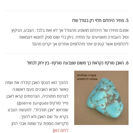
5. מחיר היהלום תלוי רק בגודל שלו
אמנם מחירו של היהלום מושפע מהגודל אך לא זאת בלבד. הצבע, הניקיון
וטיב העבודה משפיעים על מחירו. ניתן בלי שום ספק למצוא דוגמאות
ליהלומים אשר קטנים יותר מיהלומים אחרים אך יקרים מהם!
6. האבן טורקיז נקראת כך משום שצבעה טורקיז- בין ירוק לכחול
ההפך הוא הנכון! האבן קיבלה את שמה
כאשר הובאו האבנים פעם ראשונה
לצרפת מתורכיה. הצרפתים קראו לאבן
פייר טורקיס pierre
turques)
)
שפרושו "אבן תורכית". למעשה הצבע
נקרא על שם האבן ולא להפך.
(לקריאה נוספת על שמות אבני החן
לחצו כאן
)