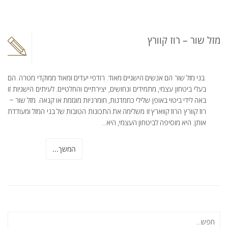
מזל שור – רוז קוורץ
בני מזל שור הם אנשים הישגיים מאוד. רודפי יעדים ומאוד ממוקדי מטרה. הם
בעלי ביטחון עצמי, מתמידים ונחושים, יצירתיים והחלטיים. לעיתים הישגיות זו
באה לידי ביטוי באופן שלילי כחמדנות, חומרניות מוגזמת או קנאה. מזל שור –
רוז קוורץ הרוז קווארץ זו משלימה את התכונות הטובות של בני המזל ומעודדת
אותן. היא מוסיפה לביטחון העצמי, היא...
המשך...