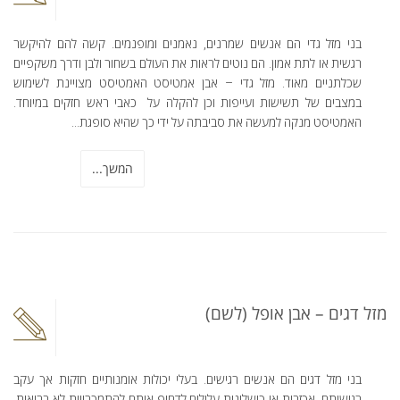
בני מזל גדי הם אנשים שמרנים, נאמנים ומופנמים. קשה להם להיקשר
רגשית או לתת אמון. הם נוטים לראות את העולם בשחור ולבן ודרך משקפיים
שכלתניים מאוד. מזל גדי – אבן אמטיסט האמטיסט מצויינת לשימוש
במצבים של תשישות ועייפות וכן להקלה על כאבי ראש חזקים במיוחד.
האמטיסט מנקה למעשה את סביבתה על ידי כך שהיא סופגת...
המשך...
מזל דגים – אבן אופל (לשם)
בני מזל דגים הם אנשים רגישים. בעלי יכולות אומנותיים חזקות אך עקב
רגישותם, אכזבות או כישלונות עלולים לדחוף אותם להתמכרויות לא בריאות.