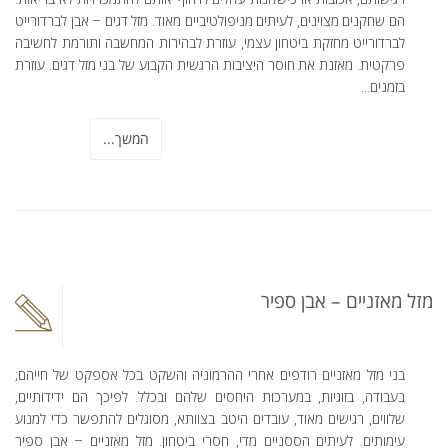
הם שחקנים מצוינים, לעיתים מניפולטיביים מאוד. מזל דגים – אבן לברדורייט
לברדורייט מחזקת ביטחון עצמי, עוזרת לבהירות המחשבה ותורמת לחשיבה
פרקטית. מאזנת את חוסר היציבות הרגשית הקבוע של בני מזל דגים. עוזרת
בזמנים...
המשך...
מזל מאזניים – אבן ספיר
בני מזל מאזניים רודפים אחרי ההרמוניה והשקט בכל אספקט של חייהם;
בעבודה, בזוגיות, במערכות היחסים שלהם ובכלל. לפיכך הם ידידותיים,
שלווים, רגישים מאוד, עובדים היטב בצוותא, מסוגלים להתפשר כדי למנוע
עימותים. לעיתים הססניים מדי, חסרי ביטחון. מזל מאזניים – אבן ספיר