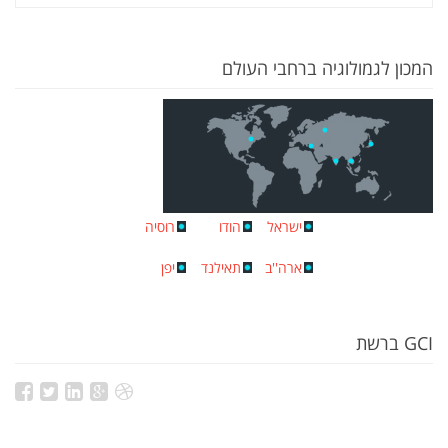
המכון לגמולוגיה ברחבי העולם
ישראל
הודו
רוסיה
ארה''ב
תאילנד
יפן
GCI ברשת