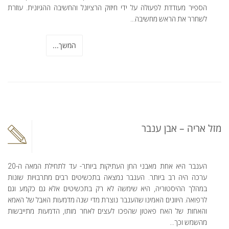
הספיר מעודדת לפעולה על ידי חיזוק הרציונל והחשיבה ההגיונית. עוזרת
לשחרר את הראש מחשיבה...
המשך...
מזל אריה – אבן ענבר
הענבר היא אחת מאבני החן העתיקות ביותר- עד לתחילת המאה ה-20
ערכה היה רב ביותר. הענבר נמצאה בתכשיטים רבים מתרבויות שונות
במהלך ההיסטוריה, היא שימשה לא רק בתכשיטים אלא גם כקמע וגם
לרפואה. היוונים האמינו שהענבר נוצרת מדי שנה מדמעות האבל של האמא
והאחות של האח פאטון שהפכו לעצים לאחר מותו, הדמעות מתייבשות
מהשמש וכך...