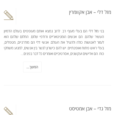
מזל דלי – אבן אקוומרין
בני מזל דלי הם בעלי מעוף רב. לרוב נמצא אותם מעופפים בעולם הדמיון
העשיר שלהם. הם אנשים הומניטאריים ורודפי שלום. החלום שלהם הוא
לעזור לאנושות כולה ולהציל את העולם. אנשי דלי הם מודרניים, מטפלים,
בעלי ראש פתוח ואופנתיים. יש להם כישרון לגשר בין אנשים, למנוע משחקי
כוח. הם אדישים ועקשנים, אסרטיביים ואומרים כל דבר בפנים....
המשך...
מזל גדי – אבן אמטיסט