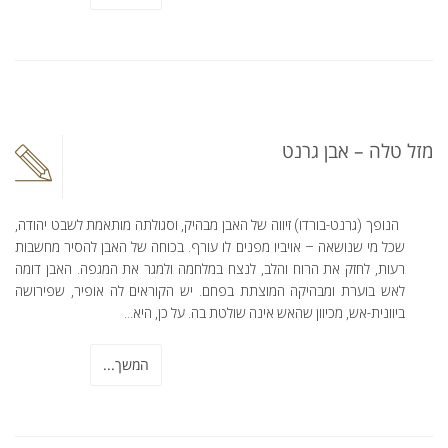
מזל טלה – אבן גרנט
הנופך (גרנט-בורדו) זיווה של האבן מבהיק, וסגולתה מותאמת לשבט יהודה,
שכל מי שנושאה – אויביו מפנים לו עורף. בכוחה של האבן להסיר מחשבות
רעות, לחזק את הרוח והלב, לנצח במלחמה ולמגר את המגפה. האבן דומה
לאש בוערת ומבהיקה המוצתת בפחם. יש הקוראים לה אופיר, שפירושה
ביוונית-אש, מכיוון שהאש אינה שולטת בה. על כן, היא...
המשך...