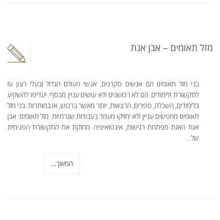
מזל תאומים – אבן אגת
בני מזל תאומים הם אנשים סקרנים, אנשי העולם הגדול ובעלי רצון עז
לתקשורת ולימודים. הם לא רכושנים ולא עושים עניין מכסף. יעדיפו להשקיע
בלימודים, השכלה, ספרים, הרצאות, יותר מאשר ברכוש, או במותרות. בני מזל
תאומים מחפשים עניין ולא יחזיקו מעמד בעבודות שגרתיות. מזל תאומים: אבן
אגת האגת מפתחת רגישות, אינטואיציה. מחזקת את התקשורת הפנימית
של...
המשך...