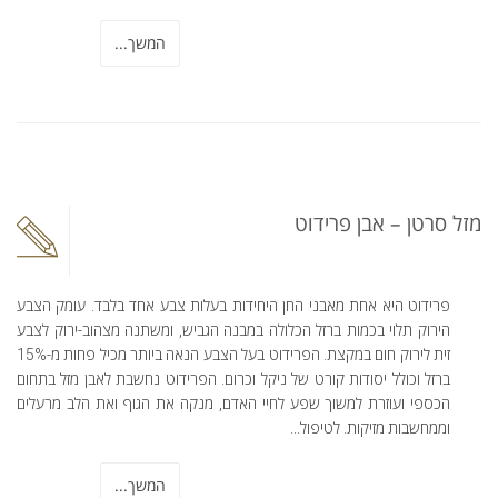
המשך...
מזל סרטן – אבן פרידוט
פרידוט היא אחת מאבני החן היחידות בעלות צבע אחד בלבד. עומק הצבע
הירוק תלוי בכמות ברזל הכלולה במבנה הגביש, ומשתנה מצהוב-ירוק לצבע
זית לירוק חום במקצת. הפרידוט בעל הצבע הנאה ביותר מכיל פחות מ-15%
ברזל וכולל יסודות קורט של ניקל וכרום. הפרידוט נחשבת לאבן מזל בתחום
הכספי ועוזרת למשוך שפע לחיי האדם, מנקה את הגוף ואת הלב מרעלים
וממחשבות מזיקות. לטיפול...
המשך...