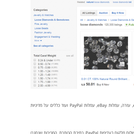
• מהי חברת eBay, מושגי יסוד, התחברות למערכת, היכרות עם הזירות השונות של eBay, עזרה, עמלות eBay, עמלות PayPal ועוד כללים על מדיניות
• כיצד מוכרים- רישום כמוכר, העלאת מוצר, שירות לקוחות, מענה לדואר אלקטרוני, קבלת תשלום מלקוח בעדיפות PayPal, כתיבת הכותרת, המכירות שנסגרו