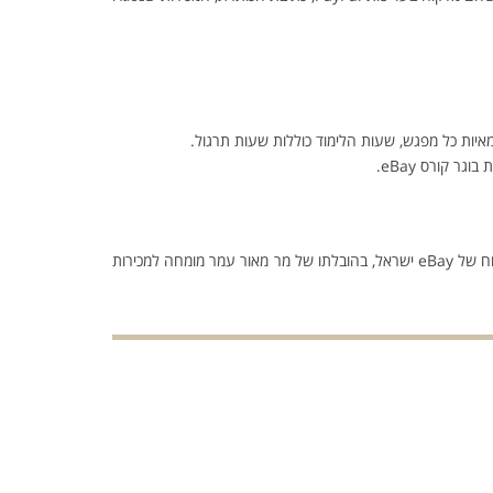
ר קורס eBay.
– לימודי מסחר אלקטרוני, בשיתוף ופיקוח של eBay ישראל, בהובלתו של מר מאור עמר מומחה למכירות