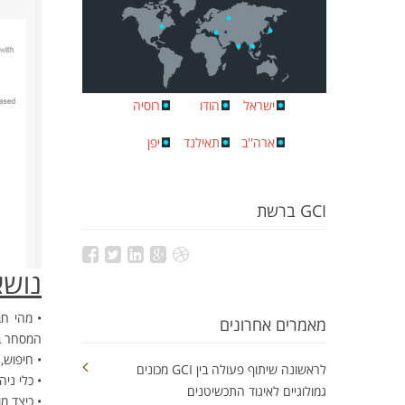
ישראל
הודו
רוסיה
ארה''ב
תאילנד
יפן
GCI ברשת
נושאי
מאמרים אחרונים
המסחר ב- ay
• חיפוש,
לראשונה שיתוף פעולה בין GCI מכונים
• כלי ניהול- כלי הניהול- eBay
גמולוגיים לאיגוד התכשיטנים