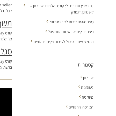
 Power seller
גם בארץ וגם בחו"ל: קורס יהלומים ואבני חן –
• כלים ל
קופנהגן, דנמרק
משך 
כיצד מזהים קידוח לייזר ביהלום?
כיצד בודקים את איכות התכשיט?
קורס eBay אורך 48 שעות לימוד אקדמיות המחולקות על פני 12 מפגשים של 4 שעות אקדמאיות כל מפגש, שעות הלימוד כוללות שעות תרגול.
כל תלמיד
מילוי גלצים – טיפול לשיפור ניקיון ביהלומים
סגל 
קורס eBay מועבר על ידי צוות המרצים של
קטגוריות
ברשת ומר
אבני חן
גיאולוגיה
גמולוגיה
הבורסה ליהלומים