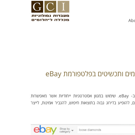
Ab
ים ותכשיטים בפלטפורמת eBay
קורס eBay (איביי) מקנה לבוגריו כלים לבניית אסטרטגיה מתקדמת להשקעה ומסחר ב- eBay. שימוש במגוון אסטרטגיות ייחודיות אשר מאפשרות
הופיע בדירוג גבוה בתוצאות חיפוש, להגביר אמינות, לייצר
אתר