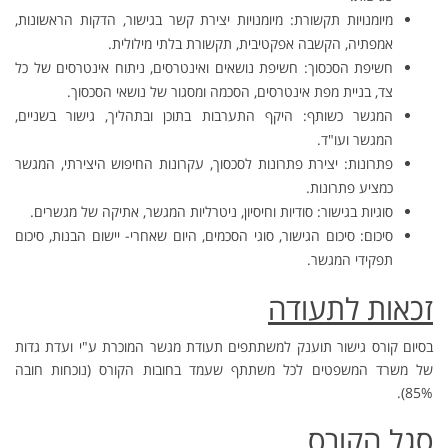
מיומנויות תקשורת: מיומנויות יצירת קשר בגישור, הדקות הראשונות,
אמפתיה, הקשבה אפקטיבית, תקשורת בלתי מילולית.
חשיפת הסכסוך: חשיפת נושאים ואינטרסים, ניתוח אינטרסים של כל
צד, בניית מפת אינטרסים, הסכמה ומסגור של נושאי הסכסוך.
המגשר כשותף: היקף התערבות בתוכן ובתהליך, גישור בשניים,
המגשר ועו"ד.
פתרונות: יצירת פתרונות לסכסוך, עקרונות החיפוש היצירתי, המגשר
כמציע פתרונות.
סוגיות בגישור: סודיות וחיסיון, ניטרליות המגשר, אתיקה של מגשרים.
סיכום: סיכום הגישור, סוגי הסכמים, היום שאחרי- יישום הבנות, סיכום
תפקידי המגשר.
זכאות לתעודה
בסיום קורס גישור תוענק למשתתפים תעודת מגשר המוכרת ע"י ועדת גדות
של משרד המשפטים לכל משתתף שעמד בחובות הקורס (נוכחות חובה
85%).
סגל הקורס