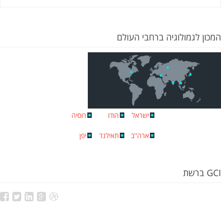
המכון לגמולוגיה ברחבי העולם
ישראל
הודו
רוסיה
ארה''ב
תאילנד
יפן
GCI ברשת