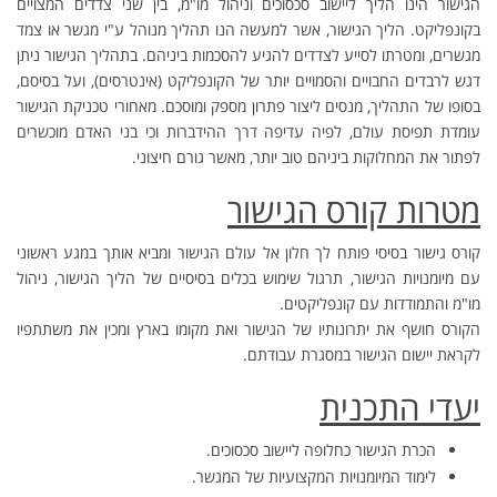
הגישור הינו הליך ליישוב סכסוכים וניהול מו"מ, בין שני צדדים המצויים
בקונפליקט. הליך הגישור, אשר למעשה הנו תהליך מנוהל ע"י מגשר או צמד
מגשרים, ומטרתו לסייע לצדדים להגיע להסכמות ביניהם. בתהליך הגישור ניתן
דגש לרבדים החבויים והסמויים יותר של הקונפליקט (אינטרסים), ועל בסיסם,
בסופו של התהליך, מנסים ליצור פתרון מספק ומוסכם. מאחורי טכניקת הגישור
עומדת תפיסת עולם, לפיה עדיפה דרך ההידברות וכי בני האדם מוכשרים
לפתור את המחלוקות ביניהם טוב יותר, מאשר גורם חיצוני.
מטרות קורס הגישור
קורס גישור בסיסי פותח לך חלון אל עולם הגישור ומביא אותך במגע ראשוני
עם מיומנויות הגישור, תרגול שימוש בכלים בסיסיים של הליך הגישור, ניהול
מו"מ והתמודדות עם קונפליקטים.
הקורס חושף את יתרונותיו של הגישור ואת מקומו בארץ ומכין את משתתפיו
לקראת יישום הגישור במסגרת עבודתם.
יעדי התכנית
הכרת הגישור כחלופה ליישוב סכסוכים.
לימוד המיומנויות המקצועיות של המגשר.