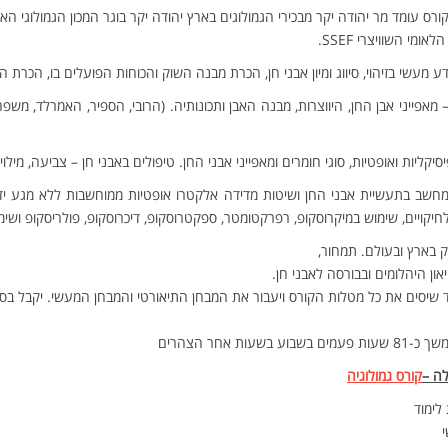
לאומי השוויצרי SSEF.
ע מעשי בזיהוי, סיווג ומיון אבני חן, הכרת מבנה השוק והכוחות הפועלים בו, הכרת הח
– מאפייני אבן החן, היווצרות, מבנה האבן ותכונותיה. (הרובי, הספיר, האמרלד, משפח
סיקליות ואופטיות, סוגי חומרים ומאפייני אבני החן. טיפולים באבני חן – צביעה, מילוי
שב בתעשיית אבני החן ושיטות מדידה אלקטרו אופטיות ממוחשבות ללא מגע יד. הב
חיקויים, שימוש במיקרוסקופ, רפרקטומטר, ספקטרוסקופ, דיכרוסקופ, פולריסקופ ושימ
וק בארץ ובעולם. תמחור,
יאון היהלומים ובבורסה לאבני חן.
 שיסים את כל מטלות הקורס ויעבור את המבחן התיאורטי והמבחן המעשי. יקבל בסי
בשבוע בשעות אחר הצהרים
ה –
קורס גמולוגיה
י