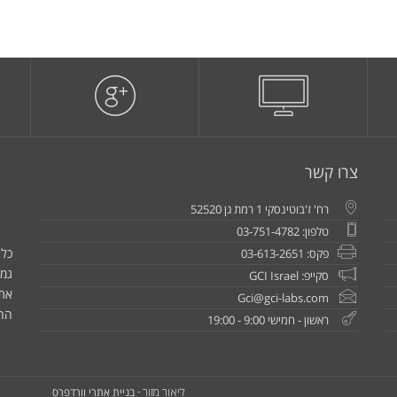
צרו קשר
רח' ז'בוטינסקי 1 רמת גן 52520
טלפון: 03-751-4782
כל 
פקס: 03-613-2651
גמו
סקייפ: GCI Israel
את
Gci@gci-labs.com
הח
ראשון - חמישי 9:00 - 19:00
בניית אתרי וורדפרס
ליאור מזור -