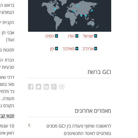
הגמולוגי ה
הקניית יד
אבני חן 
ישראל
הודו
רוסיה
ועוד)
ארה''ב
תאילנד
יפן
תכונות פי
הכרת המח
טבעיות ל
GCI ברשת
דרכי שיו
סיור במוז
כל תלמיד
תעודה.
הקורס נמשך כ-81 שעות פעמים 
מאמרים אחרונים
תנאי קבל
10 שנות לימוד
לראשונה שיתוף פעולה בין GCI מכונים
ראיון איש
גמולוגיים לאיגוד התכשיטנים