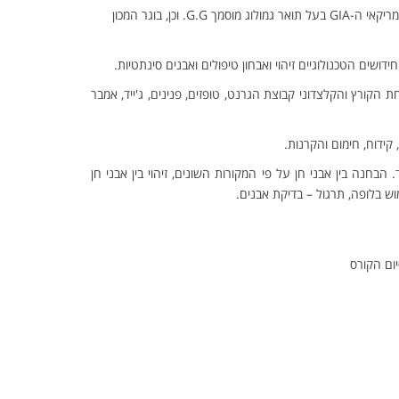
בראש הקורס עומד מר יהודה יקר מבכירי הגמולוגים בארץ יהודה יקר בוגר המכון הגמולוגי האמריקאי ה-GIA בעל תואר גמולוג מוסמך G.G. וכן, בוגר המכון
ידושים הטכנולוגיים זיהוי ואבחון טיפולים ואבנים סינתטיות.
ת הקורץ והקלצדוני קבוצת הגרנט, טופזים, פנינים, ג'ייד, אמבר
, קידוח, חימום והקרנות.
חנה בין אבני חן על פי המקורות השונים, זיהוי בין אבני חן
וש בלופה, תרגול – בדיקת אבנים.
ום הקורס