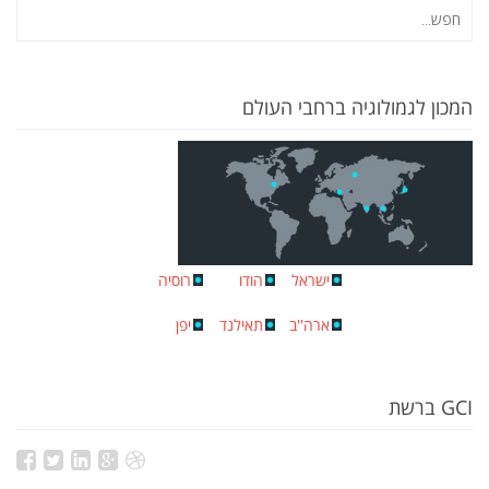
המכון לגמולוגיה ברחבי העולם
ישראל
הודו
רוסיה
ארה''ב
תאילנד
יפן
GCI ברשת