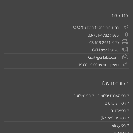
צרו קשר
רח' ז'בוטינסקי 1 רמת גן 52520
טלפון: 03-751-4782
פקס: 03-613-2651
סקייפ: GCI Israel
Gci@gci-labs.com
ראשון - חמישי 9:00 - 19:00
הקורסים שלנו
קורס הערכת יהלומים – קורס גמולוגיה
קורס יהלומי גלם
קורס אבני חן
קורס ריינו (Rhino)
קורס eBay
קורס גישור