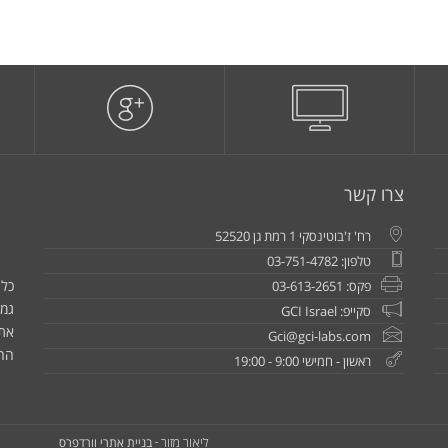
צרו קשר
רח' ז'בוטינסקי 1 רמת גן 52520
טלפון: 03-751-4782
כל 
פקס: 03-613-2651
גמו
סקייפ: GCI Israel
את
Gci@gci-labs.com
הח
ראשון - חמישי 9:00 - 19:00
בניית אתרי וורדפרס
ליאור מזור -