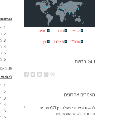
הפשטות 
אנ
ישראל
הודו
רוסיה
מ
מ
ארה''ב
תאילנד
יפן
מ
מ
מ
GCI ברשת
אנו מאמי
ג'י.סי.א
ה
תק
מאמרים אחרונים
ה
ה
לראשונה שיתוף פעולה בין GCI מכונים
ק
גמולוגיים לאיגוד התכשיטנים
ת