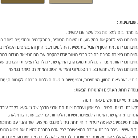
שבאמינות :
ו מתחייבים למצוינות בכל אשר אנו עושים.
חויבותנו היא לספק את המקצועיות והשרות הטובים, המתקדמים והמדעיים ביותר הק
חויבותנו לתת את הטון ולהוביל בתעשיית היהלומים אבני החן והתכשיטים העולמית.
חויבותנו ביצירת סביבה בה כל חברי הצוות יוכלו למקסם את הפוטנציאל הגלום בהם
חויבותנו להוות מעבדה גמולוגית מועדפת, המוקדשת למילוי כל הציפיות והצרכים של 
חויבותנו היא להשתמש בציוד הטכנולוגי והמדעי הטוב והמתקדם ביותר בנמצא.
נים שבאמצאות החזון, המחויבות, והמעשיות תוגשם הצלחת חברתנו לקוחותיה,עובדי
י נוסדה תחת הערכים והמטרות הבאות:
וגנות: מילים ומעשים כאחד המה
שורת: בניית יחסים יוצרי אמון ועבודת צוות הם אבני הדרך של ג'י.סי,אי בקרב עובד
תחייבות: הקדשת המטרה למצוינות ושירות הלקוחות עד לשביעות רצון מלאה.
וגנות פיננסית: שאיפה לגידול רווחי תחת ניהול פיננסי מקצועי ישר והגון עם מחוי
ידום אישי: יצירת סביבת עבודה המאפשרת לכל אדם בחברה למצות את מלוא הפוטנציא
רומה לקהילה: אנו מאמינים במחויבותנו לתרומה לקהילה בה אנו חיים ופועלים תוך