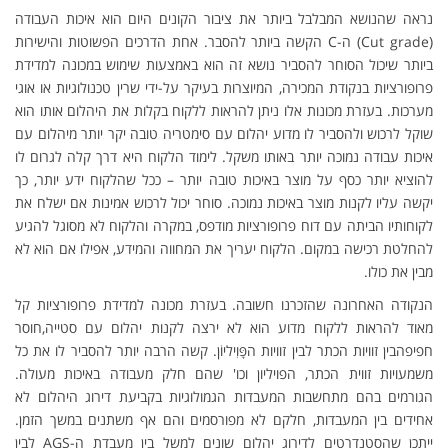
נראה שהנושא המבלבל ביותר את ציבור הקונים היום הוא איכות העבודה
(Cut grade) ה-C הקשה ביותר להסבר. אחת הדרכים הפשוטות והישירות
ביותר שיכול הסוחר להסביר נושא זה הוא באמצעות שימוש במכונה למדידת
פרופורציות בנקודת המכירה, המיוצרות בעיקר על-ידי שרין טכנולוגיות או אוגי
מערכות. בעזרת מכונות אלו ניתן להראות ללקוח בקלות את היהלום אותו הוא
שוקל לרכוש ולהסביר לו מדוע יהלום עם סימטריה טובה יקר יותר מיהלום עם
איכות עבודה נמוכה יותר באותו משקל. לימוד הלקוח היא דרך קלה לגרום לו
להוציא יותר כסף על מוצר באיכות טובה יותר – ככל שהלקוח ידע יותר, כך
יקשה עליו לקנות מוצר באיכות נמוכה. סוחר יכול לרכוש אמינות אם ישלח את
לקוחותיו הביתה עם דוח פרופורציות מודפס, במקרה והלקוח לא מסוגל להגיע
להחלטת רכישה במקום. הלקוח יעריך את המחווה והמידע, אפילו אם הוא לא
מבין את כולו.
הנקודה האחרונה שהזכרנו חשובה. בעזרת מכונה למדידת פרופורציות קל
מאוד להראות ללקוח מדוע הוא לא ירצה לקנות יהלום עם סטייה,חוסר
חפיפהבין זוויות הכתר לבין זוויות הפָּוִיליוֹן. קשה הרבה יותר להסביר לו את כל
משמעויות זווית הכתר, הפויליון וכו' שהם חלק מעבודה באיכות מעולה.
הגורמים בהם מתחשבות המעבדות הגמולוגיות בקביעת דירוג היהלום לא
אחידים בין המעבדות, חלקם לא מפורסמים והם אף משתנים במשך הזמן.
ייתכן שהסטנדרטים לדירוג יהלום שונים למשל בין מעבדת ה-AGS לבין