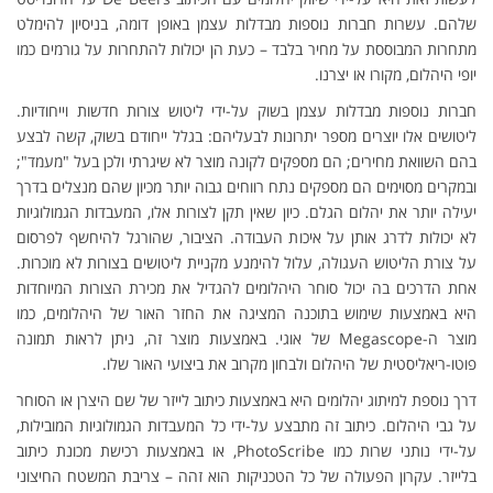
שלהם. עשרות חברות נוספות מבדלות עצמן באופן דומה, בניסיון להימלט
מתחרות המבוססת על מחיר בלבד – כעת הן יכולות להתחרות על גורמים כמו
יופי היהלום, מקורו או יצרנו.
חברות נוספות מבדלות עצמן בשוק על-ידי ליטוש צורות חדשות וייחודיות.
ליטושים אלו יוצרים מספר יתרונות לבעליהם: בגלל ייחודם בשוק, קשה לבצע
בהם השוואת מחירים; הם מספקים לקונה מוצר לא שיגרתי ולכן בעל "מעמד";
ובמקרים מסוימים הם מספקים נתח רווחים גבוה יותר מכיון שהם מנצלים בדרך
יעילה יותר את יהלום הגלם. כיון שאין תקן לצורות אלו, המעבדות הגמולוגיות
לא יכולות לדרג אותן על איכות העבודה. הציבור, שהורגל להיחשף לפרסום
על צורת הליטוש העגולה, עלול להימנע מקניית ליטושים בצורות לא מוכרות.
אחת הדרכים בה יכול סוחר היהלומים להגדיל את מכירת הצורות המיוחדות
היא באמצעות שימוש בתוכנה המציגה את החזר האור של היהלומים, כמו
מוצר ה-Megascope של אוגי. באמצעות מוצר זה, ניתן לראות תמונה
פוטו-ריאליסטית של היהלום ולבחון מקרוב את ביצועי האור שלו.
דרך נוספת למיתוג יהלומים היא באמצעות כיתוב לייזר של שם היצרן או הסוחר
על גבי היהלום. כיתוב זה מתבצע על-ידי כל המעבדות הגמולוגיות המובילות,
על-ידי נותני שרות כמו PhotoScribe, או באמצעות רכישת מכונת כיתוב
בלייזר. עקרון הפעולה של כל הטכניקות הוא זהה – צריבת המשטח החיצוני