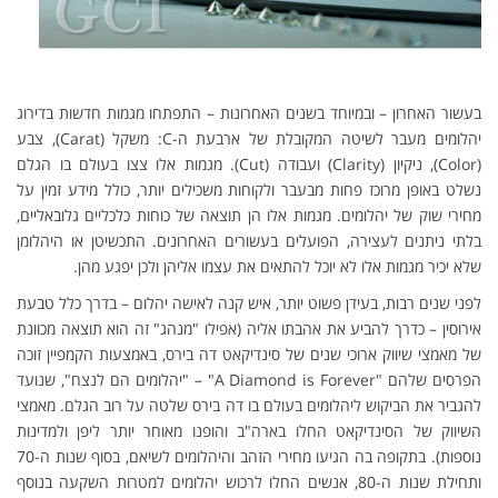
בעשור האחרון – ובמיוחד בשנים האחרונות – התפתחו מגמות חדשות בדירוג
יהלומים מעבר לשיטה המקובלת של ארבעת ה-C: משקל (Carat), צבע
(Color), ניקיון (Clarity) ועבודה (Cut). מגמות אלו צצו בעולם בו הגלם
נשלט באופן מרוכז פחות מבעבר ולקוחות משכילים יותר, כולל מידע זמין על
מחירי שוק של יהלומים. מגמות אלו הן תוצאה של כוחות כלכליים גלובאליים,
בלתי ניתנים לעצירה, הפועלים בעשורים האחרונים. התכשיטן או היהלומן
שלא יכיר מגמות אלו לא יוכל להתאים את עצמו אליהן ולכן יפגע מהן.
לפני שנים רבות, בעידן פשוט יותר, איש קנה לאישה יהלום – בדרך כלל טבעת
אירוסין – כדרך להביע את אהבתו אליה (אפילו "מנהג" זה הוא תוצאה מכוונת
של מאמצי שיווק ארוכי שנים של סינדיקאט דה בירס, באמצעות הקמפיין זוכה
הפרסים שלהם "A Diamond is Forever" – "יהלומים הם לנצח", שנועד
להגביר את הביקוש ליהלומים בעולם בו דה בירס שלטה על רוב הגלם. מאמצי
השיווק של הסינדיקאט החלו בארה"ב והופנו מאוחר יותר ליפן ולמדינות
נוספות). בתקופה בה הגיעו מחירי הזהב והיהלומים לשיאם, בסוף שנות ה-70
ותחילת שנות ה-80, אנשים החלו לרכוש יהלומים למטרות השקעה בנוסף