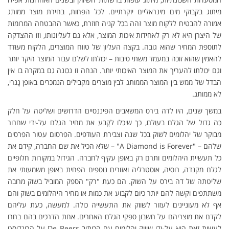
מיתוג בקבוקי מים מינראליים יוקרתיים. לכל הפחות, בחירת מוצר ממותג
אמורה להבטיח ללקוח מוצר זהה בכל קניה חוזרת, כאשר ההבטחה המרומזת
של היצרן היא לא רק לאחידות איכות המוצר, אלא גם לעליונותו, וזו ההצדקה
לתוספת המחיר שהוא גובה. בקצה העליון של טווח המוצרים, הלקוח מעוּדד
להאמין שהוא זוכה במעמד משתי סיבות – יכולתו לשלם עבור המוצר היקר יותר
וגם יכולתו להעריך את המוצר האיכותי יותר. הנחה זו נכונה גם במקרה בו אין
הבדל של ממש בין המוצר הממותג לבין מוצרים מקבילים הנמכרים באופן גֶנרי,
לא ממותג.
במשך שנים, היו לדה בירס המשאבים הפיננסיים הדרושים ושליטה על חלק
כה גדול של הגלם בעולם, כך שיכלו לקָבע את מחיר הגלם על-ידי שחרור
מבוקר של יהלומים לשוק בכל שנה וצבירת העודפים. הפרסום עטור הפרסים
שלהם – "A Diamond is Forever" – שלא הכיל את שם החברה, קידם את
כל תעשיית היהלומים ותרם רק באופן עקיף לחברה. הגידול במקורות חלופיים
לגלם מקנדה, רוסיה, אוסטרליה ואזורים נוספים הפחית באופן משמעותי את
שליטתה של דה בירס על השוק. הם כעת "רק" הספק המוביל בשוק מרובה
משתתפים וקשה להם יותר כיום לקבוע את כמות או מחיר היהלומים בשוק והם
אף לא מעוניינים לעזור לשווק את התעשייה כולה. למעשה, כעת עליהם
לקדם את מוצריהם על חשבון ספקי הגלם האחרים. אחת הדרכים בהם בחרו
לעשות זאת היא על-ידי שיווק יהלומים עם הכיתוב De Beers על הרונדיסט