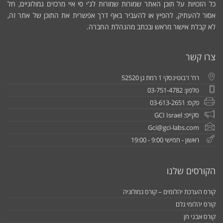
כל הזכויות על תוכן האתר שמורות שמורות לג'י סי איי מרכזים גמולוגיים, חל
אסור להעתיק, להפיץ או להעביר באף דרך אפשרית את התוכן של אתר זה,
לא קבלת אישור מראש ובכתב מהנהלת החברה.
צרו קשר
רח' ז'בוטינסקי 1 רמת גן 52520
טלפון: 03-751-4782
פקס: 03-613-2651
סקייפ: GCI Israel
Gci@gci-labs.com
ראשון - חמישי 9:00 - 19:00
הקורסים שלנו
קורס הערכת יהלומים – קורס גמולוגיה
קורס יהלומי גלם
קורס אבני חן