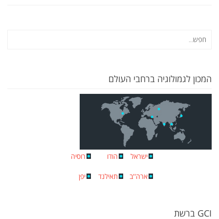
המכון לגמולוגיה ברחבי העולם
ישראל
הודו
רוסיה
ארה''ב
תאילנד
יפן
GCI ברשת