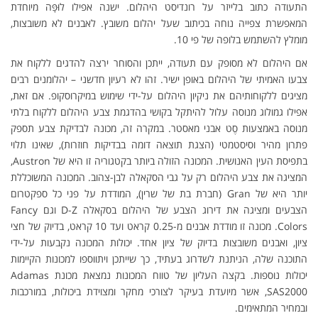
התעודה כתוב בלייזר על רונדיסט היהלום. ישנה אפילו לוּפָּה מיוחדת
המאפשרת צפייה נוחה בכיתוב שעל יהלום משובץ. לאבנים לא משובצות,
מומלץ להשתמש בלופה של פי 10.
אם היהלום לא מסופק עם תעודה, ייתכן והסוחר ירצה להדגים ללקוח את
צבעו האמיתי של היהלום באופן ישיר. זהו לא רעיון חדשני – יהלומנים רבים
מציגים ללקוחותיהם את ניקיון היהלום על-ידי שימוש במיקרוסקופ. אם זאת,
אפילו גמולוג מנוסה עלול להיתקל בקושי בהדגמת צבע היהלום ללקוח בלתי
מנוסה באמצעות סֶט אבני מאסטר. במקרה זה, מכונה לבדיקת צבע תספק
פתרון מהיר וסיסטמטי (הצגת תוצאה דומה בבדיקות חוזרות), שאינו תלוי
בתפיסת העין האנושית. המכונה הזולה ביותר בקטגוריה זו היא של Austron,
המציגה את צבע היהלום רק על גבי הסקאלה לבן-צהוב. המכונה המשוכללת
יותר היא של Gran (חברת בת של שרין), המודדת על פני כל ספקטרום
הצבעים ומציגה את דירוג הצבע של היהלום בסקאלה D-Z וגם Fancy
Colors. מכונה זו מודדת אבנים מ-0.25 קראט ועד 10 קראט, בדיוק של חצי
ציון, ואבנים משובצות בדיוק של ציון אחד. יכולות המכונה נקבעות על-ידי
התוכנה שלה, הניתנת לשדרוג בעתיד, כך שייתכן ויתווספו למכונות הקיימות
יכולות נוספות. בקצה העליון של טווח המכונות נמצאת מכונת Adamas
SAS2000, אשר מיועדת בעיקר לצורכי מחקר ומצוידת ביכולות, במורכבות
ובמחיר המתאימים.