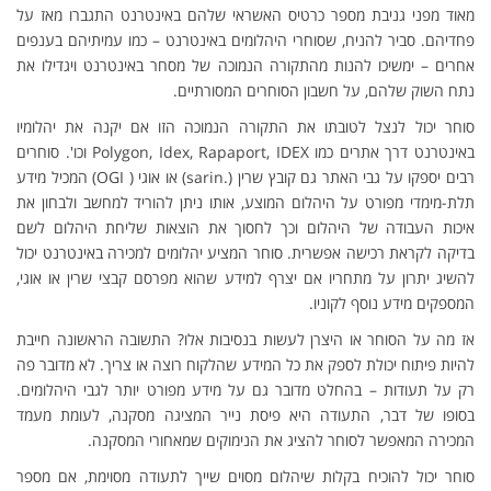
מאוד מפני גניבת מספר כרטיס האשראי שלהם באינטרנט התגברו מאז על
פחדיהם. סביר להניח, שסוחרי היהלומים באינטרנט – כמו עמיתיהם בענפים
אחרים – ימשיכו להנות מהתקורה הנמוכה של מסחר באינטרנט ויגדילו את
נתח השוק שלהם, על חשבון הסוחרים המסורתיים.
סוחר יכול לנצל לטובתו את התקורה הנמוכה הזו אם יקנה את יהלומיו
באינטרנט דרך אתרים כמו Polygon, Idex, Rapaport, IDEX וכו'. סוחרים
רבים יספקו על גבי האתר גם קובץ שרין (.sarin) או אוגי ( OGI) המכיל מידע
תלת-מימדי מפורט על היהלום המוצע, אותו ניתן להוריד למחשב ולבחון את
איכות העבודה של היהלום וכך לחסוך את הוצאות שליחת היהלום לשם
בדיקה לקראת רכישה אפשרית. סוחר המציע יהלומים למכירה באינטרנט יכול
להשיג יתרון על מתחריו אם יצרף למידע שהוא מפרסם קבצי שרין או אוגי,
המספקים מידע נוסף לקוניו.
אז מה על הסוחר או היצרן לעשות בנסיבות אלו? התשובה הראשונה חייבת
להיות פיתוח יכולת לספק את כל המידע שהלקוח רוצה או צריך. לא מדובר פה
רק על תעודות – בהחלט מדובר גם על מידע מפורט יותר לגבי היהלומים.
בסופו של דבר, התעודה היא פיסת נייר המציגה מסקנה, לעומת מעמד
המכירה המאפשר לסוחר להציג את הנימוקים שמאחורי המסקנה.
סוחר יכול להוכיח בקלות שיהלום מסוים שייך לתעודה מסוימת, אם מספר