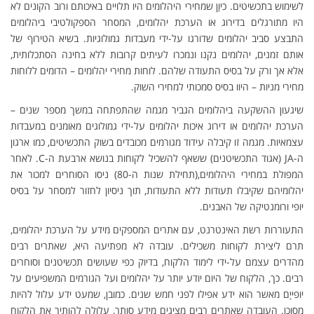
לשימוש בתכשיטים. כיוָן שמחירי היהלומים היו תלויים באיכותם ורוב הקונים לא
היו מתורגלים בדירוג או הערכת יהלומים, המסחר הספקולטיבי ביהלומים
התבצע סביב יהלומים שדורגו על-ידי מעבדות גמולוגיות. בשיא הטירוף של
אותם זמנים, יהלומים נקנו ונמכרו לעיתים קרובות ללא בחינה הסתכלותית,
אלא אך ורק על בסיס התעודה שלהם. לוחות מחירי יהלומים – הדומים ללוחות
מחירי מניות – היוו בסיס סמכותי למחירי השוק.
שיגעון ההשקעה ביהלומים הגביר מגמה שהתפתחה במשך מספר שנים –
הערכת יהלומים או דירוג איכות יהלומים על-ידי גמולוגים מאומנים במעבדות
עצמאיות. מגמה זו קיבלה עידוד מגורמים מכובדים בשוק התכשיטים, כמו ארגון
ה-JA (אגוד התכשיטנים) ששאף להשכיל לקוחות בנושא ארבעת ה-C. לאחר
המפולת במחירי היהלומים,(תחילת שנות ה-80) ניסו הסוחרים למכור את
יהלומיהם שקיבלו תעודות ללא התעודות, תוך ניסיון לחזור למסחר על בסיס
יופי ורומנטיקה של האבנים.
התעוררות רשת האינטרנט, עם אתרים המספקים מידע על הערכת יהלומים,
תרם ליצירת לקוחות משכילים. עובדה לא מפתיעה היא, שאתרים רבים
מהדרים עצמם על-ידי לימוד הלקוח, בדיוק כפי שעושים תכשיטנים וסוחרים
רבים. כך, הלקוח של היום יודע יותר על יהלומים ועל הגורמים המשפיעים על
יופייָם מאשר הוא ידע אפילו לפני חמש שנים. כמובן, שמעט ידע עלול להיות
מסוכן. העובדה שאתרים רבים מציגים מידע סותר, עלולה להותיר את הלקוח