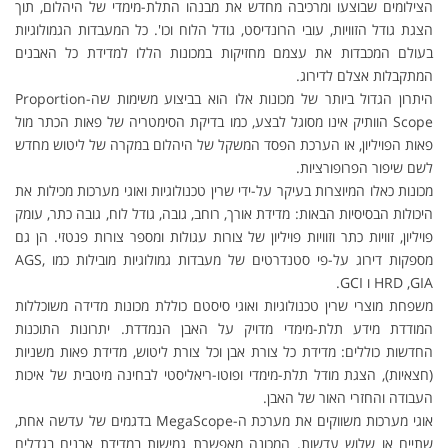
הצילומים שבוצעו ומרכיבה מחדש את מבנהו התלת-מימדי של היהלום, תוך
הצגת גודל הזוויות, עובי הרונדיסט, גודל הלוח וכו'. כל המעבדות הגמולוגיות
בעולם המכבדות את עצמם מחזיקות במכונות הללו למדידת כל האבנים
המתקבלות אצלם לדירוג.
היתרון הגדול ביותר של מכונות אלו הוא בביצוע משימות שה-Proportion
Scope הוותיק אינו מסוגל לבצע, כמו בדיקת הסימטריה של פאות הכתר מול
פאות הפויליון, או הערכת הפסד המשקל של היהלום במקרה של ליטוש מחדש
לשם שיפור הפרופורציות.
מכונות כאלו המיוצרות בעיקר על-ידי שרין טכנולוגיות ואוגי מערכות מכילות את
היכולות הבסיסיות הבאות: מדידת אורך, רוחב, גובה, גודל לוח, גובה כתר, עומק
פויליון, זוויות כתר וזוויות פויליון של צורות עגולות ומספר צורות פנטזי. הן גם
מספקות דירוג על-פי סטנדרטים של מעבדות גמולוגיות מובילות כמו AGS,
HRD ,GIA ו GCI.
משפחת מוצרי שרין טכנולוגיות ואוגי סיסטם כוללת מכונות מדידה משוכללות
המודדת מידע תלת-מימדי מדויק על האבן הנמדדת. יתרונות התוכנות
החדשות כוללים: מדידת כל צורת אבן וכל צורת ליטוש, מדידת פאות משניות
(חצאיות), הצגת מודל תלת-מימדי ופוטו-ריאליסטי לבחינה מיטבית של איכות
העבודה והחזרי האור של האבן.
אוגי מערכות משווקים את מערכת ה-MegaScope בדגמים של עדשה אחת,
שתיים או שלוש עדשות. המכונה מאפשרת גמישות במדידת אבנים בגדלים