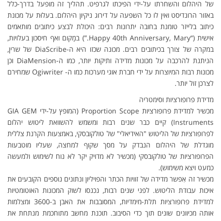
של היהלום והשחרתו על-ידי הפיכתו לגרפיט. תהליך זה מופעל בדרך-כלל
באזור הרונדיסט ואין לו כל השפעה על דירוג ניקיון היהלום. בעלוּת על מכונת
כיתוב בלייזר טומנת בחובה יתרונות רבים: היכולת לבצע כיתובים מותאמים
אישית (“Happy 40th Anniversary, Mary.”) במָקום ואף חיסכון בעלויות,
במקרה של צורך בכיתובים רבים. מכונה שכזו היא ה-DiaScribe של שרין,
הניתנת להרכבה על מכונות מדידה ותיקות יותר, כמו ה-DiaMension וכן
מכונות רבות המיוצרות על ידי חברת אוגי מערכות כמו ה- Ogiwriter שמחירם
לצרכן זול יותר.
מדידת פרופורציות וסימטריה
מכשיר למדידת פרופורציות Proportion Scope (המופץ על-ידי GIA GEM
Instruments) קיים כבר שנים רבות ומשמש להשוואת ליטוש יהלום
לפרופורציות של הליטוש "האידיאלי" של טולקובסקי, באמצעות הקרנת צללית
מוגדלת של היהלום הנבדק על מסך שקוף למחצה, שעליו מוטבעות
הפרופורציות של טולקובסקי (מכשיר לא מדויק יקר לא נוח לשימוש ולמעשה
כמעט ויצא משימוש).
מכשיר זה אִפשר מדידה של זוויות הכתר והפויליון ונתונים נוספים הקובעים את
איכות עבודת הליטוש. לפני שנים רבות, נכנסו לשוק המכונות האוטומטיות
למדידת פרופורציות תלת-מימדיות, המסובבות את האבן ב-3600 ומצלמות
אותה מכיוונים שונים תוך כדי הסיבוב. תוכנת מחשב מתוחכמת מנתחת את