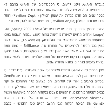
מעבדת ה-GIA. איננו יודעים, כי הסטנדרטים של ה-GIA ברובם לא
מתפרסמים. ה-AGS שינה לאחרונה את אחד הסטנדרטים שלו לדירוג – לפני
מספר שנים הם חדלו מלדרג את עומק הפויליון (Pavilion Depth) והחלו
לדרג את זווית הפויליון (Pavilion Angle). מה אמור הלקוח להבין מכל זה?
המצב ממשיך להסתבך. מחקרים אחרונים של ה-GIA [Spring 2002 The
Loupe] ואחרים מראים לכאורה כי קימות צורות ליטוש עגולות השונות באופן
משמעותי מהליטוש "האידיאלי" של טולקובסקי (Tolkowsky), אשר נראים
מצוין בכל הקשור לפרמטרים של החזרת אור: Brilliance – כמות האור
המוחזרת ו-Fire – פיצול האור הלבן לכל צבעי הספקטרום. ה-GIA ממקד
עתה את מחקריו בבדיקות אמפיריות של מאות יהלומים בצורות ליטוש שונות
על-ידי צרכנים ומומחים, בתנאי תאורה שונים.
ישנן חברות כמו GemEx שחדלו מלדבר על איכות העבודה ועברו לדבר על
כיצד נראית האבן לעין האנושית, תחת תנאי תאורה וצפייה מוגדרים. GemEx
עוסקים ב-"ביצועי אור" של יהלומים. הם מציעים ציוד מתוחכם אך יקר,
המתומחר על בסיס שימוש, המדרג את ביצועי האור של יהלומי לקוחותיהם,
כבסיס למסחר ביהלומים. היהלומים מוצגים בנקודות המכירה באמצעות מכשיר
ה-BrillianceScope Viewer. באתר האינטרנט של החברה, מתארת
GemEx את תפיסת הלקוח לגבי המצב הקיים כ-C החמישי – בלבול