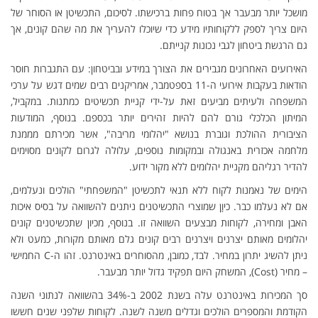
מושכל יותר מבעבר אך בטוח פחות ברכישתו. לסיכום, התכשיטן או הסוחר של
היום צריך לספק ללקוחותיו מידע כדי שיוכלו להעריך את מה שהם קונים, אך
גם הרגשת ביטחון לגבי נכונות קנייתם.
האירועים האחרונים מגבירים את הצורך במידע ובביטחון: עם התגברות חוסר
הודאות בעקבות אירועי ה-11 בספטמבר, אמריקנים רבים שמים דגש על ערכי
המשפחה ולעיתים מביעים זאת על-ידי קניית תכשיטים כמתנות. במקביל,
המיתון הכלכלי גורם להם להיות זהירים יותר בכספם. בנוסף, המודעות
הציבורית ההולכת וגוברת בנושא "יהלומי מריבה", אשר מכירתם מממנת
מלחמה אכזרית באנגולה ובמקומות נוספים, עלולה לגרום לקונים מסוימים
להדיר רגליהם מקניית יהלומים ללא מקור ידוע.
הימים של נאמנות לקוח ללא תנאי לתכשיטן "המשפחתי" הולכים ונעלמים,
אם לא נעלמו כבר. כיוָן שמוצרי התכשיטנים ניתנים להשוואה על בסיס איכות
האבן ומחירה, לקוחות מבצעים השוואה זו. בנוסף, מכיון שתכשיטנים קונים
יהלומים מאותם יצרנים ויצרנים רבים קונים גלם מאותם מקורות, כמעט ולא
ניתן להשיג יתרון במחיר. לבד, כמובן, מהסוחרים באינטרנט. זהו ה-C החמישי
– מחיר (Cost), המשחק היום תפקיד גדול יותר מבעבר.
סך המכירות באינטרנט עלה בשנת 2002 ב-34% בהשוואה לנתוני השנה
הקודמת והמספרים הולכים וגדלים משנה לשנה. לקוחות שלפני שנים חששו