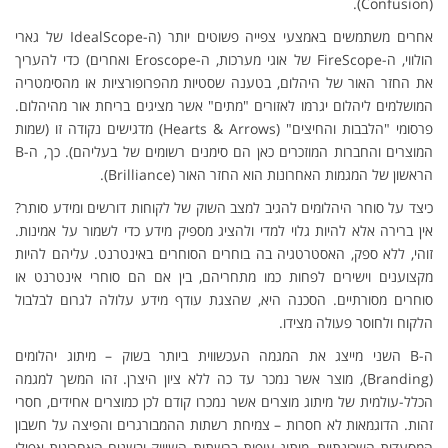
(Confusion).
אחרים משתמשים באמצעי צפייה פשוטים יותר (ה-IdealScope של גארי
הולווי, ה-FireScope של אוגי מערכות, ה-Eroscope ואחרים) כדי להעריך
את החזר האור של היהלום, בטענה שסטיות מהפרופורציות או מהסימטריה
המושלמים ליהלום יגרמו לאזורים "מתים" אשר מציגים בריחת אור מהיהלום.
פרסומי "הלבבות והחיצים" (Hearts & Arrows) מדגישים נקודה זו (שמות
המוצרים והחברות המוזכרים כאן הם סימנים רשומים של בעליהם). כך, ה-B
הראשון של המגמות האחרונות הוא החזר האור (Brilliance).
כיצד על סוחר היהלומים להגיב למצב השוק של לקוחות דורשים ומידע סותר?
אין ברירה אלא להיות גלוי למדי ולהציג מספיק מידע כדי לשמור על אמינות.
זוהי, ללא ספק, האסטרטגיה בה בוחרים הסוחרים באינטרנט. עליהם להיות
מקצוענים וישירים לפחות כמו מתחריהם, בין אם הם סוחרי אינטרנט או
סוחרים מסורתיים. הסכנה היא, שהצגת עודף מידע עלולה לגרום לבלבול
הלקוח ולחוסר פעולה מצידו.
ה-B השני מייצג את המגמה העכשווית ביותר בשוק – מיתוג יהלומים
(Branding), מוצר אשר נמכר עד כה ללא ציון היצרן. זהו המשך למגמה
הכלל-עולמית של מיתוג מוצרים אשר נמכרו קודם לכן כמוצרים אחידים, חסרי
זהות. הדוגמאות לא חסרות – צמיחת רשתות ההמבורגרים והפיצה על חשבון
המסעדות השכונתיות, מיתוג עופות ברשתות השיווק ובשנים האחרונות אפילו