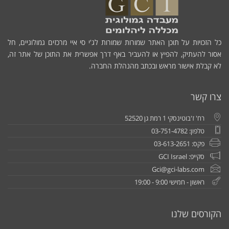
כל הזכויות על תוכן האתר שמורות שמורות לג'י סי איי מרכזים גמולוגיים, חל
אסור להעתיק, להפיץ או להעביר באף דרך אפשרית את התוכן של אתר זה,
לא קבלת אישור מראש ובכתב מהנהלת החברה.
צרו קשר
רח' ז'בוטינסקי 1 רמת גן 52520
טלפון: 03-751-4782
פקס: 03-613-2651
סקייפ: GCI Israel
Gci@gci-labs.com
ראשון - חמישי 9:00 - 19:00
הקורסים שלנו