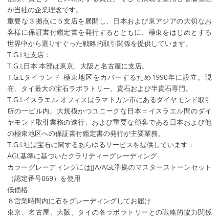
が当社の企業理念です。
重要な３拠点に５支店を展開し、日本および東アジアの大切なお
客様に保証書付鑑定書を発行するとともに、極東をはじめとする
世界中から選りすぐった戦略的取引関係を提供しています。
T.G.L社支店：
T.G.L日本 本部は東京、大阪と名古屋に支店。
T.G.Lタイランド 極東地区をカバーするため1990年に設立。現
在、タイ最大の宝石ラボラトリー。貴石および半貴石専門。
T.G.Lイスラエル オフィスはラマトガン市にあるダイヤモンド取引
所の一ビル内。大規模かつユニークな日本＝イスラエル間のダイ
ヤモンド取引業務の遂行、および重要な顧客である日本および他
の極東地区への保証書付鑑定書の発行が主要業務。
T.G.L社は宝石に関するあらゆるサービスを提供しています：
AGL基準に基づいたクラリティーグレーディング
カラーグレーディングにはJJA/AGL準拠のマスターストーンセット
（認定番号069）を使用
低価格
８営業時間内に石をグレーディングしてお届け
東京、名古屋、大阪、タイの各ラボラトリーとの戦略的協力関係