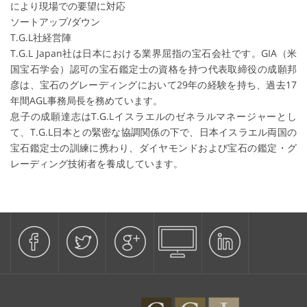
により現場での要望に対応
ソートアップ/ダウン
T.G.L社経営陣
T.G.L Japan社は日本における業界屈指の宝石会社です。GIA（米
国宝石学会）認可の宝石鑑定士の資格を持つ代表取締役の成願邦
彦は、宝石のグレーディングにおいて29年の経験を持ち、過去17
年間AGL事務局長を務めています。
息子の成願達志はT.G.Lイスラエルのゼネラルマネージャーとし
て、T.G.L日本との緊密な協調関係の下で、日本イスラエル両国の
宝石鑑定士の訓練に携わり、ダイヤモンドおよび宝石の鑑定・グ
レーディング技術者を養成しています。