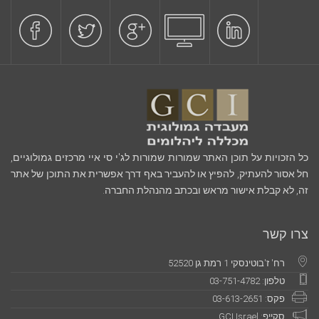
כל הזכויות על תוכן האתר שמורות שמורות לג'י סי איי מרכזים גמולוגיים,
חל אסור להעתיק, להפיץ או להעביר באף דרך אפשרית את התוכן של אתר
זה, לא קבלת אישור מראש ובכתב מהנהלת החברה.
צרו קשר
רח' ז'בוטינסקי 1 רמת גן 52520
טלפון: 03-751-4782
פקס: 03-613-2651
סקייפ: GCI Israel